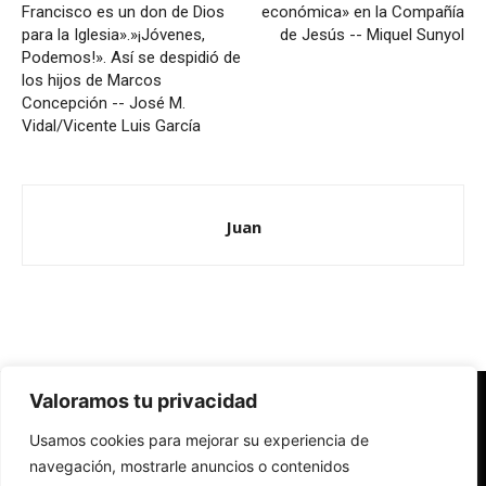
Francisco es un don de Dios
económica» en la Compañía
para la Iglesia».»¡Jóvenes,
de Jesús -- Miquel Sunyol
Podemos!». Así se despidió de
los hijos de Marcos
Concepción -- José M.
Vidal/Vicente Luis García
Juan
Valoramos tu privacidad
Redes Cristianas
Usamos cookies para mejorar su experiencia de
Una mirada alternativa sobre la Iglesia católica y la sociedad
- Colectivos de Redes Cristianas
navegación, mostrarle anuncios o contenidos