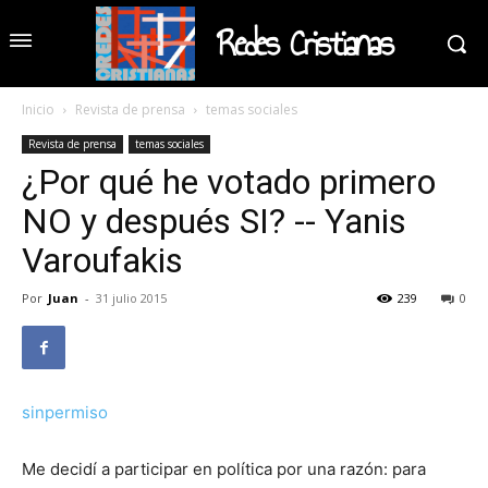
Redes Cristianas
Inicio
Revista de prensa
temas sociales
Revista de prensa
temas sociales
¿Por qué he votado primero
NO y después SI? -- Yanis
Varoufakis
Por
Juan
-
31 julio 2015
239
0
sinpermiso
Me decidí a participar en política por una razón: para