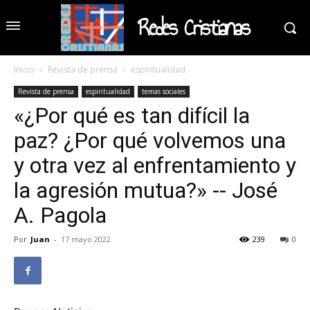
Redes Cristianas
Inicio
Revista de prensa
espiritualidad
Revista de prensa
espiritualidad
temas sociales
«¿Por qué es tan difícil la
paz? ¿Por qué volvemos una
y otra vez al enfrentamiento y
la agresión mutua?» -- José
A. Pagola
Por
Juan
-
17 mayo 2022
239
0