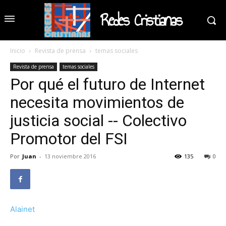
Redes Cristianas
Inicio
Revista de prensa
temas sociales
Revista de prensa
temas sociales
Por qué el futuro de Internet
necesita movimientos de
justicia social -- Colectivo
Promotor del FSI
Por
Juan
-
13 noviembre 2016
135
0
Alainet