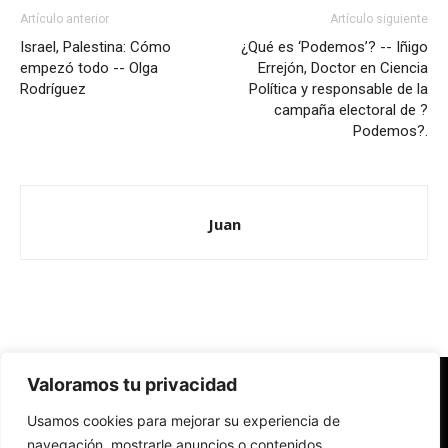
Artículo anterior
Artículo siguiente
Israel, Palestina: Cómo
¿Qué es ‘Podemos’? -- Iñigo
empezó todo -- Olga
Errejón, Doctor en Ciencia
Rodríguez
Política y responsable de la
campaña electoral de ?
Podemos?.
Juan
Valoramos tu privacidad
Redes Cristianas
Usamos cookies para mejorar su experiencia de
Una mirada alternativa sobre la Iglesia católica y la sociedad
- Colectivos de Redes Cristianas
navegación, mostrarle anuncios o contenidos