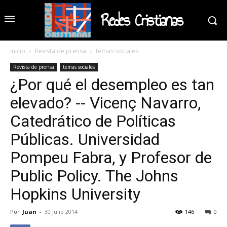
Redes Cristianas
Inicio
Revista de prensa
temas sociales
Revista de prensa
temas sociales
¿Por qué el desempleo es tan
elevado? -- Vicenç Navarro,
Catedrático de Políticas
Públicas. Universidad
Pompeu Fabra, y Profesor de
Public Policy. The Johns
Hopkins University
Por
Juan
-
30 julio 2014
146
0