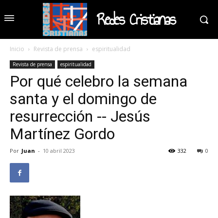
Redes Cristianas
Inicio
Revista de prensa
espiritualidad
Revista de prensa
espiritualidad
Por qué celebro la semana
santa y el domingo de
resurrección -- Jesús
Martínez Gordo
Por
Juan
-
10 abril 2023
332
0