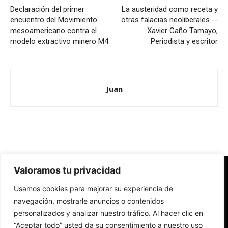
Declaración del primer
La austeridad como receta y
encuentro del Movimiento
otras falacias neoliberales --
mesoamericano contra el
Xavier Caño Tamayo,
modelo extractivo minero M4
Periodista y escritor
Juan
Valoramos tu privacidad
Redes Cristianas
Usamos cookies para mejorar su experiencia de
Una mirada alternativa sobre la Iglesia católica y la sociedad
- Colectivos de Redes Cristianas
navegación, mostrarle anuncios o contenidos
personalizados y analizar nuestro tráfico. Al hacer clic en
“Aceptar todo” usted da su consentimiento a nuestro uso