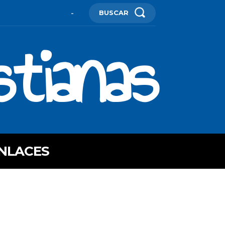
BUSCAR
-
stianas
NLACES