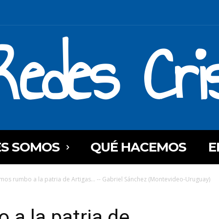
Redes Cri
ES SOMOS
QUÉ HACEMOS
E
os rumbo a la patria de Artigas… -- Gabriel Sánchez (Montevideo-Uruguay)
a la patria de