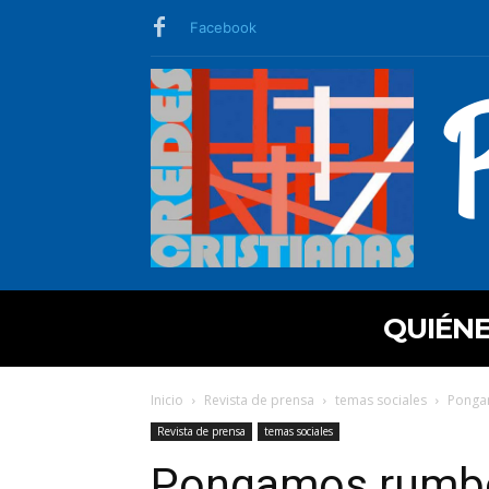
Facebook
QUIÉN
Inicio
Revista de prensa
temas sociales
Pongam
Revista de prensa
temas sociales
Pongamos rumbo 