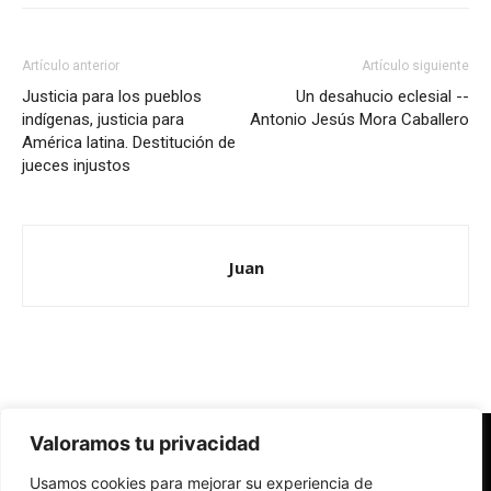
Artículo anterior
Artículo siguiente
Justicia para los pueblos
Un desahucio eclesial --
indígenas, justicia para
Antonio Jesús Mora Caballero
América latina. Destitución de
jueces injustos
Juan
Valoramos tu privacidad
Redes Cristianas
Usamos cookies para mejorar su experiencia de
Una mirada alternativa sobre la Iglesia católica y la sociedad