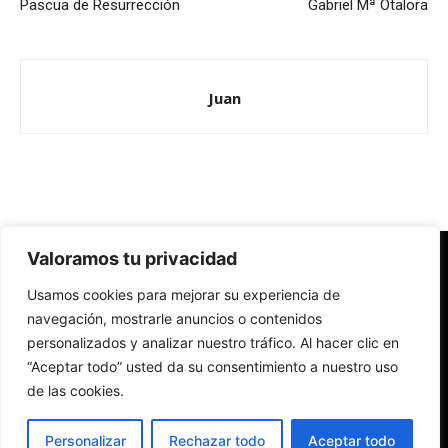
Pascua de Resurrección
Gabriel Mª Otalora
Juan
Valoramos tu privacidad
Redes Cristianas
Usamos cookies para mejorar su experiencia de
Una mirada alternativa sobre la Iglesia católica y la sociedad
- Colectivos de Redes Cristianas
navegación, mostrarle anuncios o contenidos
personalizados y analizar nuestro tráfico. Al hacer clic en
“Aceptar todo” usted da su consentimiento a nuestro uso
de las cookies.
Personalizar
Rechazar todo
Aceptar todo