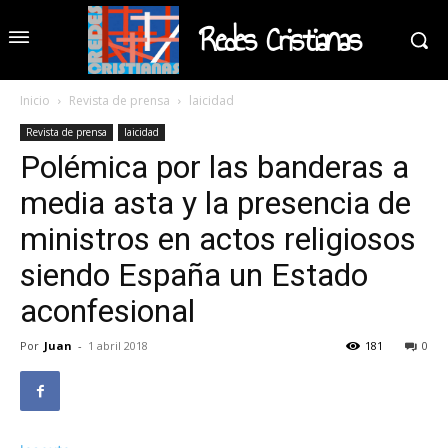
Redes Cristianas
Inicio
Revista de prensa
laicidad
Revista de prensa
laicidad
Polémica por las banderas a
media asta y la presencia de
ministros en actos religiosos
siendo España un Estado
aconfesional
Por
Juan
-
1 abril 2018
181
0