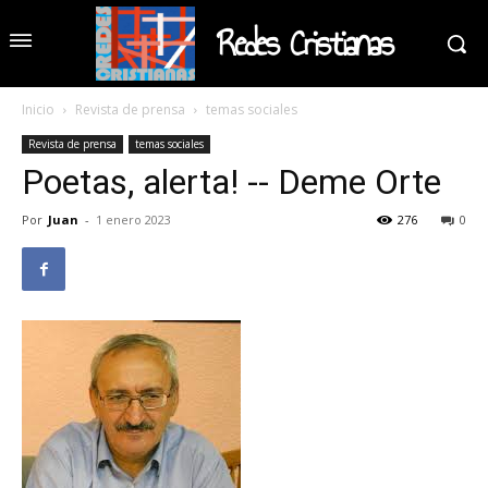
Redes Cristianas
Inicio
Revista de prensa
temas sociales
Revista de prensa
temas sociales
Poetas, alerta! -- Deme Orte
Por
Juan
-
1 enero 2023
276
0