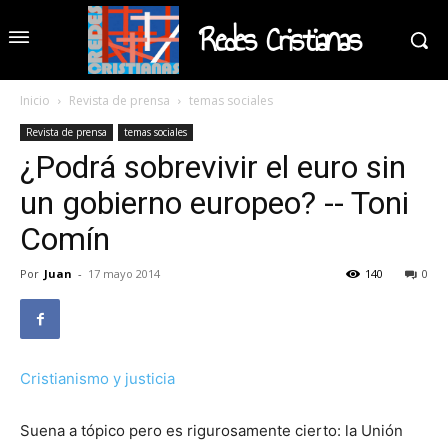
Redes Cristianas
Inicio
Revista de prensa
temas sociales
Revista de prensa
temas sociales
¿Podrá sobrevivir el euro sin
un gobierno europeo? -- Toni
Comín
Por
Juan
-
17 mayo 2014
140
0
Cristianismo y justicia
Suena a tópico pero es rigurosamente cierto: la Unión