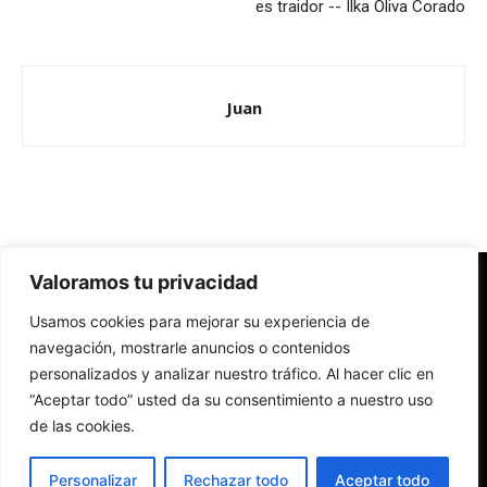
es traidor -- Ilka Oliva Corado
Juan
Valoramos tu privacidad
Redes Cristianas
Usamos cookies para mejorar su experiencia de
Una mirada alternativa sobre la Iglesia católica y la sociedad
- Colectivos de Redes Cristianas
navegación, mostrarle anuncios o contenidos
personalizados y analizar nuestro tráfico. Al hacer clic en
“Aceptar todo” usted da su consentimiento a nuestro uso
de las cookies.
Personalizar
Rechazar todo
Aceptar todo