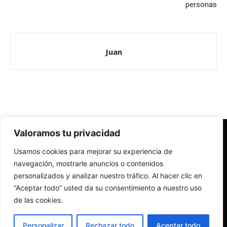
personas
Juan
Valoramos tu privacidad
Redes Cristianas
Usamos cookies para mejorar su experiencia de
Una mirada alternativa sobre la Iglesia católica y la sociedad
- Colectivos de Redes Cristianas
navegación, mostrarle anuncios o contenidos
personalizados y analizar nuestro tráfico. Al hacer clic en
“Aceptar todo” usted da su consentimiento a nuestro uso
de las cookies.
Personalizar
Rechazar todo
Aceptar todo