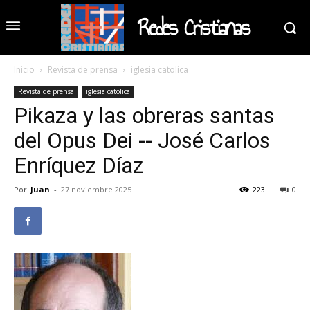
Redes Cristianas
Inicio
Revista de prensa
iglesia catolica
Revista de prensa
iglesia catolica
Pikaza y las obreras santas
del Opus Dei -- José Carlos
Enríquez Díaz
Por
Juan
-
27 noviembre 2025
223
0