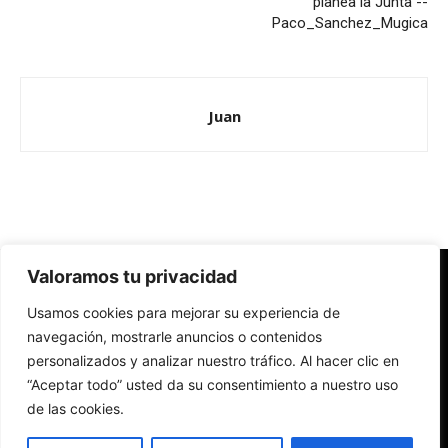
planea la Junta --
Paco_Sanchez_Mugica
Juan
Valoramos tu privacidad
Redes Cristianas
Usamos cookies para mejorar su experiencia de
Una mirada alternativa sobre la Iglesia católica y la sociedad
- Colectivos de Redes Cristianas
navegación, mostrarle anuncios o contenidos
personalizados y analizar nuestro tráfico. Al hacer clic en
“Aceptar todo” usted da su consentimiento a nuestro uso
de las cookies.