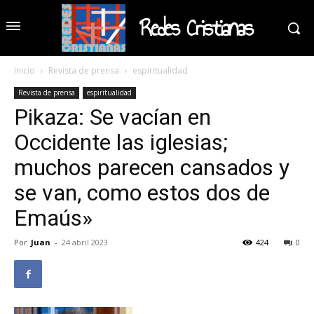
Redes Cristianas
Inicio
Revista de prensa
espiritualidad
Revista de prensa
espiritualidad
Pikaza: Se vacían en
Occidente las iglesias;
muchos parecen cansados y
se van, como estos dos de
Emaús»
Por
Juan
-
24 abril 2023
424
0