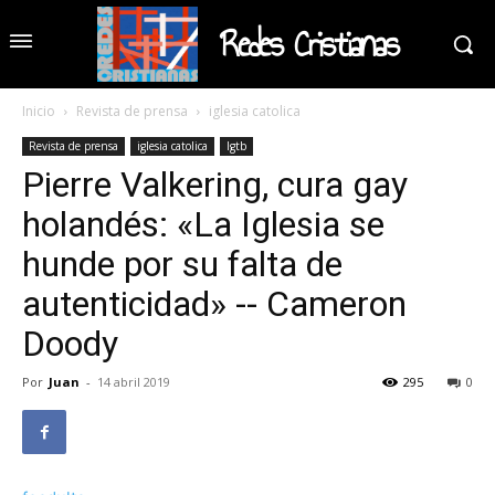
Redes Cristianas
Inicio
Revista de prensa
iglesia catolica
Revista de prensa
iglesia catolica
lgtb
Pierre Valkering, cura gay
holandés: «La Iglesia se
hunde por su falta de
autenticidad» -- Cameron
Doody
Por
Juan
-
14 abril 2019
295
0