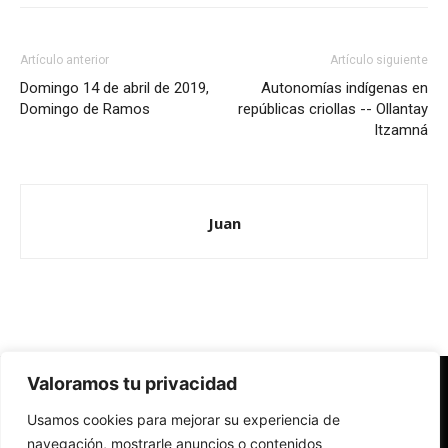
Artículo anterior
Artículo siguiente
Domingo 14 de abril de 2019,
Autonomías indígenas en
Domingo de Ramos
repúblicas criollas -- Ollantay
Itzamná
Juan
Valoramos tu privacidad
Redes Cristianas
Usamos cookies para mejorar su experiencia de
Una mirada alternativa sobre la Iglesia católica y la sociedad
- Colectivos de Redes Cristianas
navegación, mostrarle anuncios o contenidos