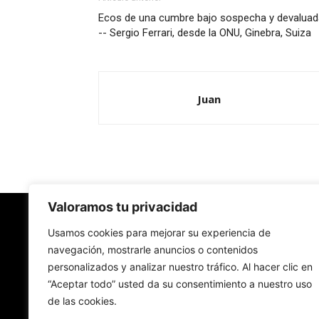
Ecos de una cumbre bajo sospecha y devaluad
-- Sergio Ferrari, desde la ONU, Ginebra, Suiza
Juan
Valoramos tu privacidad
Redes Cristianas
Usamos cookies para mejorar su experiencia de
navegación, mostrarle anuncios o contenidos
personalizados y analizar nuestro tráfico. Al hacer clic en
Una mirada alternativa sobre la Iglesia católica y
“Aceptar todo” usted da su consentimiento a nuestro uso
sociedad
de las cookies.
- Colectivos de Redes Cristianas