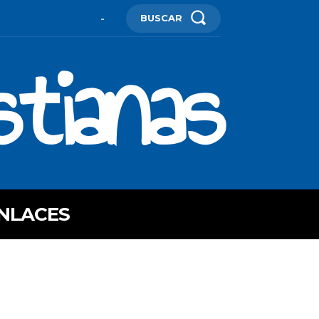
BUSCAR
-
stianas
NLACES