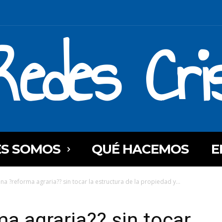
Redes Cri
ES SOMOS
QUÉ HACEMOS
E
una ?reforma agraria?? sin tocar la estructura de la propiedad y...
ma agraria?? sin tocar