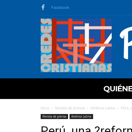
Facebook
QUIÉN
Inicio
Revista de prensa
América Latina
Perú, 
Revista de prensa
América Latina
Perú, una ?refor