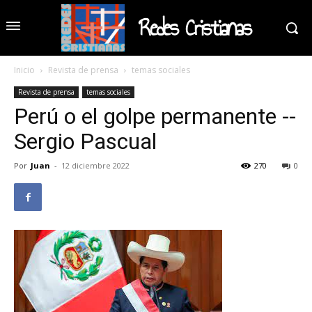
Redes Cristianas
Inicio
Revista de prensa
temas sociales
Revista de prensa
temas sociales
Perú o el golpe permanente --
Sergio Pascual
Por
Juan
-
12 diciembre 2022
270
0