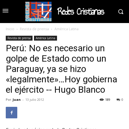
Redes Cristianas
Inicio
Revista de prensa
América Latina
Revista de prensa
América Latina
Perú: No es necesario un
golpe de Estado como un
Paraguay, ya se hizo
«legalmente»…Hoy gobierna
el ejército -- Hugo Blanco
Por
Juan
-
13 julio 2012
189
0