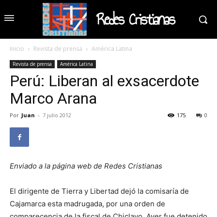
Redes Cristianas
Inicio
Revista de prensa
América Latina
Revista de prensa
América Latina
Perú: Liberan al exsacerdote
Marco Arana
Por
Juan
-
7 julio 2012
175
0
Enviado a la página web de Redes Cristianas
El dirigente de Tierra y Libertad dejó la comisaría de
Cajamarca esta madrugada, por una orden de
comparecencia de la fiscal de Chiclayo. Ayer fue detenido