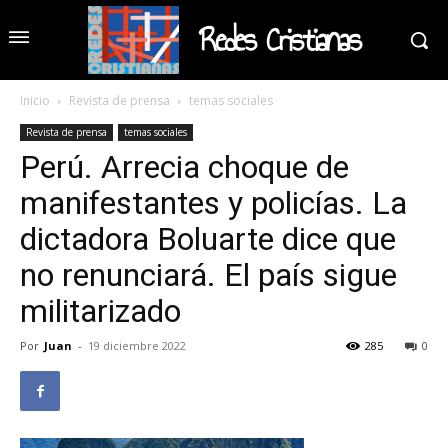
Redes Cristianas
Inicio
Revista de prensa
temas sociales
Revista de prensa
temas sociales
Perú. Arrecia choque de
manifestantes y policías. La
dictadora Boluarte dice que
no renunciará. El país sigue
militarizado
Por
Juan
-
19 diciembre 2022
285
0