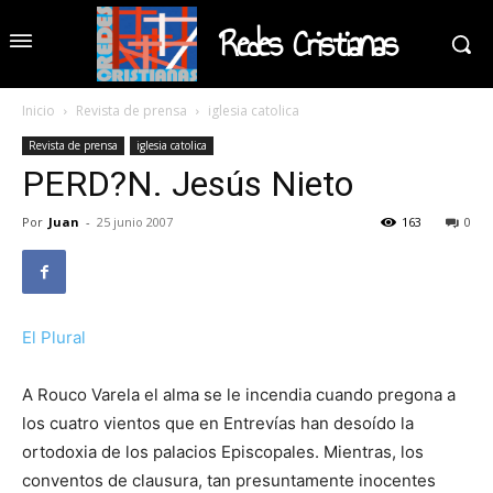
Redes Cristianas
Inicio
Revista de prensa
iglesia catolica
Revista de prensa
iglesia catolica
PERD?N. Jesús Nieto
Por
Juan
-
25 junio 2007
163
0
El Plural
A Rouco Varela el alma se le incendia cuando pregona a
los cuatro vientos que en Entrevías han desoído la
ortodoxia de los palacios Episcopales. Mientras, los
conventos de clausura, tan presuntamente inocentes