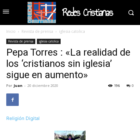
Redes Cristianas
Inicio
Revista de prensa
iglesia catolica
Revista de prensa
iglesia catolica
Pepa Torres : «La realidad de
los ‘cristianos sin iglesia’
sigue en aumento»
Por
Juan
-
20 diciembre 2020
196
0
Religión Digital