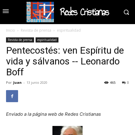
Redes Cristianas
Inicio
Revista de prensa
espiritualidad
Revista de prensa
espiritualidad
Pentecostés: ven Espíritu de
vida y sálvanos -- Leonardo
Boff
Por
Juan
-
13 junio 2020
465
0
Enviado a la página web de Redes Cristianas