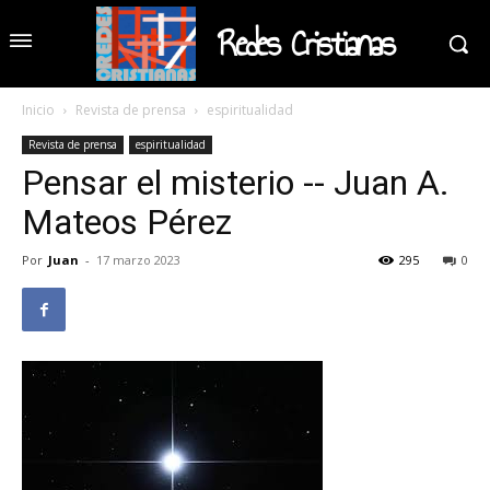
Redes Cristianas
Inicio
Revista de prensa
espiritualidad
Revista de prensa
espiritualidad
Pensar el misterio -- Juan A.
Mateos Pérez
Por
Juan
-
17 marzo 2023
295
0