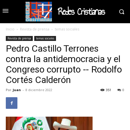
Redes Cristianas
Inicio
Revista de prensa
temas sociales
Revista de prensa
temas sociales
Pedro Castillo Terrones
contra la antidemocracia y el
Congreso corrupto -- Rodolfo
Cortés Calderón
Por
Juan
-
8 diciembre 2022
351
0