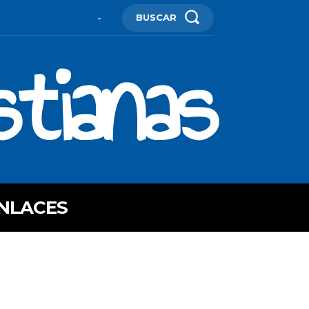
BUSCAR
-
stianas
NLACES