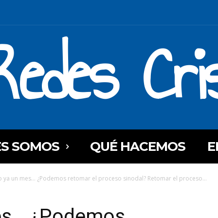
Redes Cri
ES SOMOS
QUÉ HACEMOS
E
 ya un mes… ¿Podemos retomar el proceso sinodal? Retomar el proceso...
es… ¿Podemos