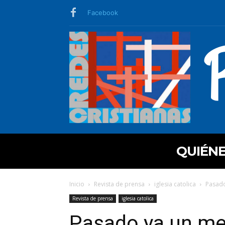
Facebook
QUIÉN
Inicio
Revista de prensa
iglesia catolica
Pasado
Revista de prensa
iglesia catolica
Pasado ya un m