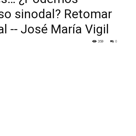
eso sinodal? Retomar
l -- José María Vigil
359
0