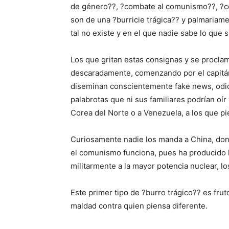
de género??, ?combate al comunismo??, ?con
son de una ?burricie trágica?? y palmariam
tal no existe y en el que nadie sabe lo que 
Los que gritan estas consignas y se procl
descaradamente, comenzando por el capitán-
diseminan conscientemente fake news, odios
palabrotas que ni sus familiares podrían oí
Corea del Norte o a Venezuela, a los que pi
Curiosamente nadie los manda a China, do
el comunismo funciona, pues ha producido
militarmente a la mayor potencia nuclear, l
Este primer tipo de ?burro trágico?? es fruto
maldad contra quien piensa diferente.