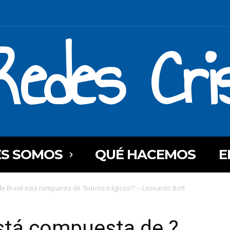
Redes Cri
ES SOMOS
QUÉ HACEMOS
E
de Brasil está compuesta de ?burros trágicos?? -- Leonardo Boff
está compuesta de ?