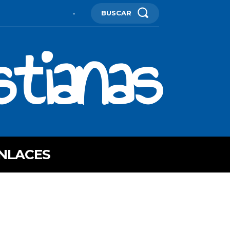
BUSCAR
-
stianas
NLACES