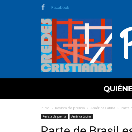
Facebook
QUIÉN
Inicio
Revista de prensa
América Latina
Parte 
Revista de prensa
América Latina
Parte de Brasil 