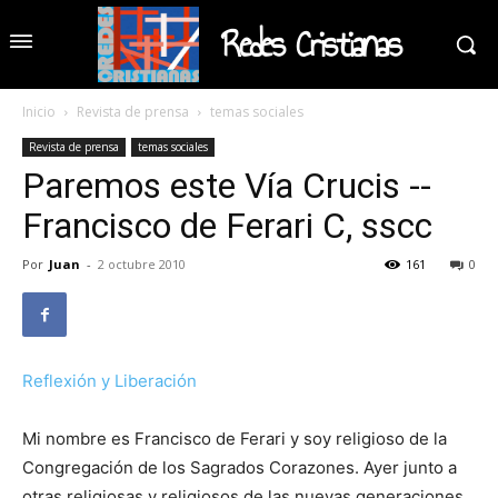
Redes Cristianas
Inicio
Revista de prensa
temas sociales
Revista de prensa
temas sociales
Paremos este Vía Crucis --
Francisco de Ferari C, sscc
Por
Juan
-
2 octubre 2010
161
0
Reflexión y Liberación
Mi nombre es Francisco de Ferari y soy religioso de la
Congregación de los Sagrados Corazones. Ayer junto a
otras religiosas y religiosos de las nuevas generaciones