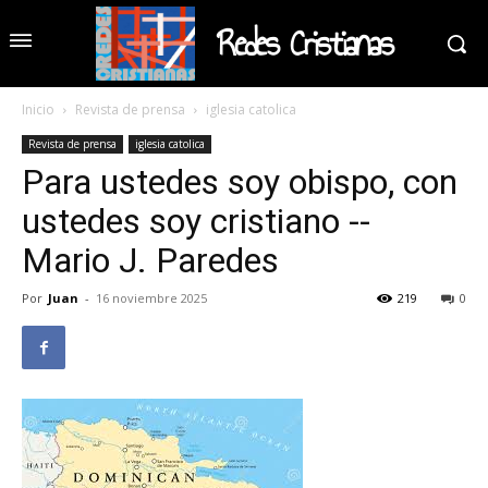
Redes Cristianas
Inicio
Revista de prensa
iglesia catolica
Revista de prensa
iglesia catolica
Para ustedes soy obispo, con
ustedes soy cristiano --
Mario J. Paredes
Por
Juan
-
16 noviembre 2025
219
0