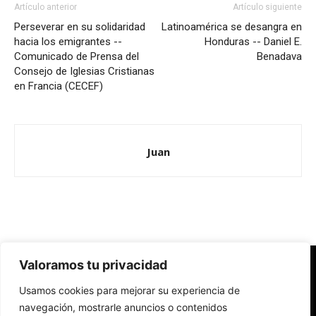
Artículo anterior
Artículo siguiente
Perseverar en su solidaridad
Latinoamérica se desangra en
hacia los emigrantes --
Honduras -- Daniel E.
Comunicado de Prensa del
Benadava
Consejo de Iglesias Cristianas
en Francia (CECEF)
Juan
Valoramos tu privacidad
Redes Cristianas
Usamos cookies para mejorar su experiencia de
Una mirada alternativa sobre la Iglesia católica y la sociedad
- Colectivos de Redes Cristianas
navegación, mostrarle anuncios o contenidos