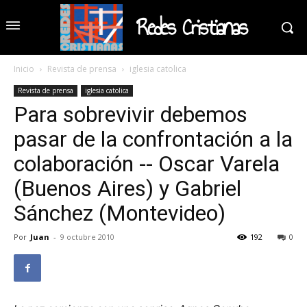
Redes Cristianas
Inicio
Revista de prensa
iglesia catolica
Revista de prensa
iglesia catolica
Para sobrevivir debemos
pasar de la confrontación a la
colaboración -- Oscar Varela
(Buenos Aires) y Gabriel
Sánchez (Montevideo)
Por
Juan
-
9 octubre 2010
192
0