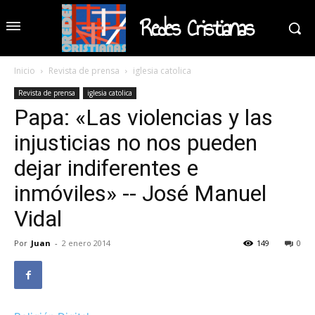
Redes Cristianas
Inicio
Revista de prensa
iglesia catolica
Revista de prensa
iglesia catolica
Papa: «Las violencias y las
injusticias no nos pueden
dejar indiferentes e
inmóviles» -- José Manuel
Vidal
Por
Juan
-
2 enero 2014
149
0