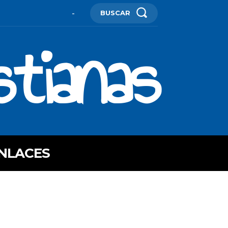
BUSCAR
-
stianas
NLACES