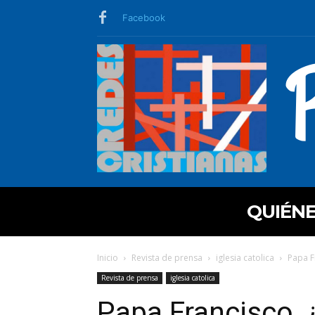
Facebook
QUIÉN
Inicio
Revista de prensa
iglesia catolica
Papa F
Revista de prensa
iglesia catolica
Papa Francisco, 