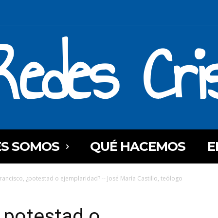
Redes Cri
ES SOMOS
QUÉ HACEMOS
E
rancisco, ¿potestad o ejemplaridad? -- José María Castillo, teólogo
¿potestad o