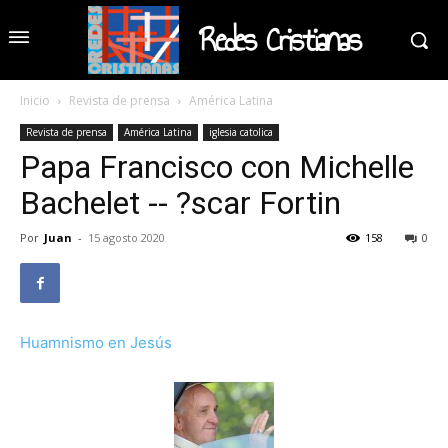
Redes Cristianas
Inicio
Revista de prensa
América Latina
Revista de prensa
América Latina
iglesia catolica
Papa Francisco con Michelle
Bachelet -- ?scar Fortin
Por
Juan
-
15 agosto 2020
158
0
Huamnismo en Jesús