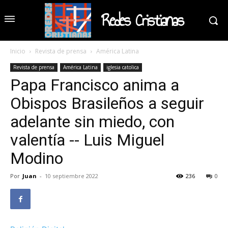
Redes Cristianas
Inicio
Revista de prensa
América Latina
Revista de prensa
América Latina
iglesia catolica
Papa Francisco anima a
Obispos Brasileños a seguir
adelante sin miedo, con
valentía -- Luis Miguel
Modino
Por
Juan
-
10 septiembre 2022
236
0