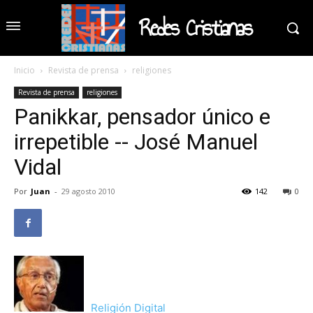
Redes Cristianas
Inicio
Revista de prensa
religiones
Revista de prensa
religiones
Panikkar, pensador único e
irrepetible -- José Manuel
Vidal
Por
Juan
-
29 agosto 2010
142
0
Religión Digital