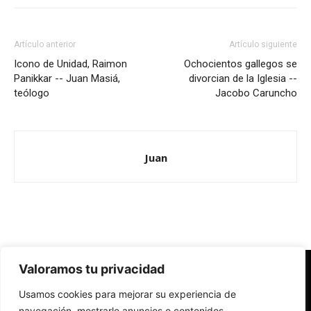
Artículo anterior
Artículo siguiente
Icono de Unidad, Raimon
Ochocientos gallegos se
Panikkar -- Juan Masiá,
divorcian de la Iglesia --
teólogo
Jacobo Caruncho
Juan
Valoramos tu privacidad
Redes Cristianas
Usamos cookies para mejorar su experiencia de
Una mirada alternativa sobre la Iglesia católica y la sociedad
- Colectivos de Redes Cristianas
navegación, mostrarle anuncios o contenidos