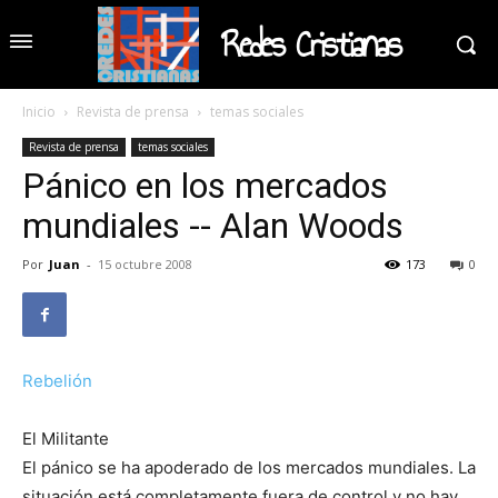
Redes Cristianas
Inicio
Revista de prensa
temas sociales
Revista de prensa
temas sociales
Pánico en los mercados
mundiales -- Alan Woods
Por
Juan
-
15 octubre 2008
173
0
Rebelión
El Militante
El pánico se ha apoderado de los mercados mundiales. La
situación está completamente fuera de control y no hay