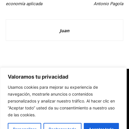
economía aplicada
Antonio Pagola
Juan
Valoramos tu privacidad
Redes Cristianas
Usamos cookies para mejorar su experiencia de
Una mirada alternativa sobre la Iglesia católica y la sociedad
- Colectivos de Redes Cristianas
navegación, mostrarle anuncios o contenidos
personalizados y analizar nuestro tráfico. Al hacer clic en
“Aceptar todo” usted da su consentimiento a nuestro uso
de las cookies.