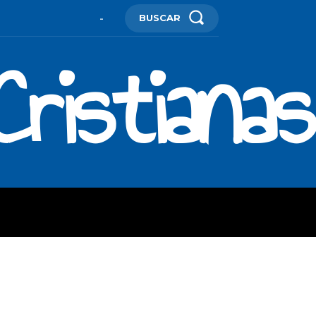
BUSCAR
-
ristianas
ES
MORE