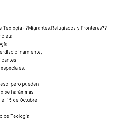
Teología : ?Migrantes,Refugiados y Fronteras??
mpleta
gía.
erdisciplinarmente,
ipantes,
especiales.
reso, pero pueden
no se harán más
 el 15 de Octubre
 de Teología.
__________
_______