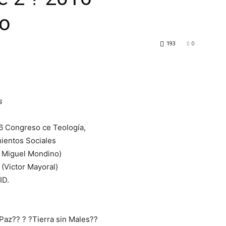
no
193
0
s
6 Congreso ce Teología,
mientos Sociales
s Miguel Mondino)
(Victor Mayoral)
ID.
az?? ? ?Tierra sin Males??