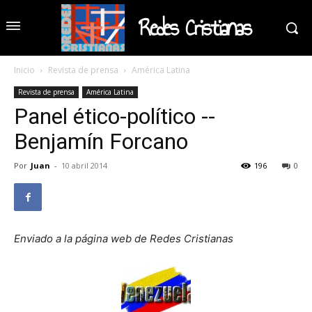
Redes Cristianas
Inicio
Revista de prensa
América Latina
Revista de prensa
América Latina
Panel ético-político --
Benjamín Forcano
Por
Juan
-
10 abril 2014
196
0
Enviado a la página web de Redes Cristianas