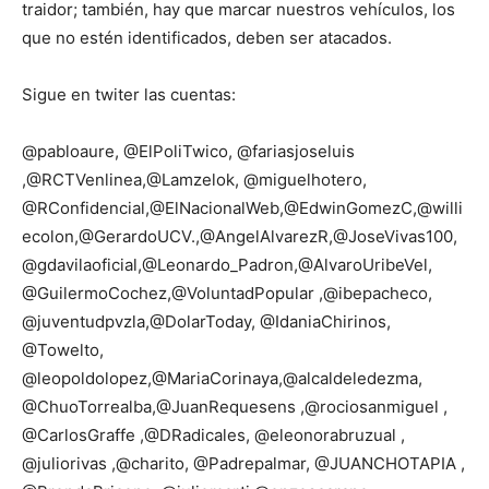
traidor; también, hay que marcar nuestros vehículos, los
que no estén identificados, deben ser atacados.
Sigue en twiter las cuentas:
@pabloaure, @ElPoliTwico, @fariasjoseluis
,@RCTVenlinea,@Lamzelok, @miguelhotero,
@RConfidencial,@ElNacionalWeb,@EdwinGomezC,@willi
ecolon,@GerardoUCV.,@AngelAlvarezR,@JoseVivas100,
@gdavilaoficial,@Leonardo_Padron,@AlvaroUribeVel,
@GuilermoCochez,@VoluntadPopular ,@ibepacheco,
@juventudpvzla,@DolarToday, @IdaniaChirinos,
@Towelto,
@leopoldolopez,@MariaCorinaya,@alcaldeledezma,
@ChuoTorrealba,@JuanRequesens ,@rociosanmiguel ,
@CarlosGraffe ,@DRadicales, @eleonorabruzual ,
@juliorivas ,@charito, @Padrepalmar, @JUANCHOTAPIA ,