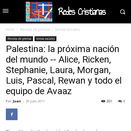
Redes Cristianas
Inicio
Revista de prensa
temas sociales
Revista de prensa
temas sociales
Palestina: la próxima nación
del mundo -- Alice, Ricken,
Stephanie, Laura, Morgan,
Luis, Pascal, Rewan y todo el
equipo de Avaaz
Por
Juan
-
30 julio 2011
201
0