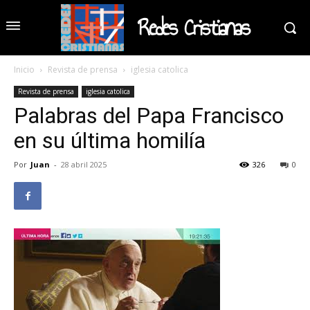
Redes Cristianas
Inicio
Revista de prensa
iglesia catolica
Revista de prensa
iglesia catolica
Palabras del Papa Francisco
en su última homilía
Por
Juan
-
28 abril 2025
326
0