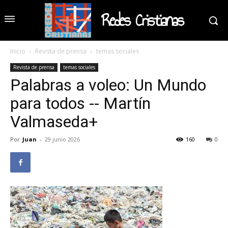
Redes Cristianas
Inicio
Revista de prensa
temas sociales
Revista de prensa
temas sociales
Palabras a voleo: Un Mundo
para todos -- Martín
Valmaseda+
Por
Juan
-
29 junio 2026
160
0