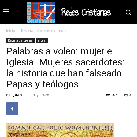
Redes Cristianas
Inicio
Revista de prensa
mujer
Revista de prensa
mujer
Palabras a voleo: mujer e
Iglesia. Mujeres sacerdotes:
la historia que han falseado
Papas y teólogos
Por
Juan
-
12 mayo 2026
206
0