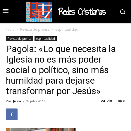
Redes Cristianas
Inicio
Revista de prensa
espiritualidad
Revista de prensa
espiritualidad
Pagola: «Lo que necesita la
Iglesia no es más poder
social o político, sino más
humildad para dejarse
transformar por Jesús»
Por
Juan
-
18 julio 2023
298
0