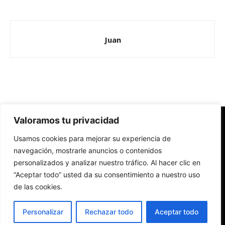
Juan
Valoramos tu privacidad
Redes Cristianas
Usamos cookies para mejorar su experiencia de
Una mirada alternativa sobre la Iglesia católica y la sociedad
- Colectivos de Redes Cristianas
navegación, mostrarle anuncios o contenidos
personalizados y analizar nuestro tráfico. Al hacer clic en
“Aceptar todo” usted da su consentimiento a nuestro uso
de las cookies.
Personalizar
Rechazar todo
Aceptar todo