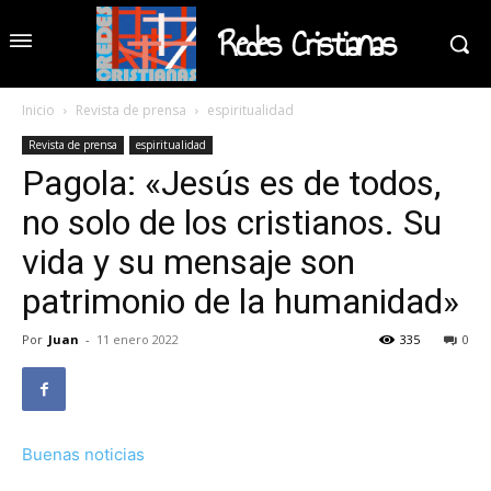
Redes Cristianas
Inicio
Revista de prensa
espiritualidad
Revista de prensa
espiritualidad
Pagola: «Jesús es de todos,
no solo de los cristianos. Su
vida y su mensaje son
patrimonio de la humanidad»
Por
Juan
-
11 enero 2022
335
0
Buenas noticias