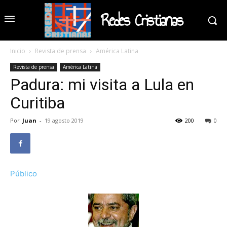
Redes Cristianas
Inicio
Revista de prensa
América Latina
Revista de prensa
América Latina
Padura: mi visita a Lula en
Curitiba
Por
Juan
-
19 agosto 2019
200
0
Público