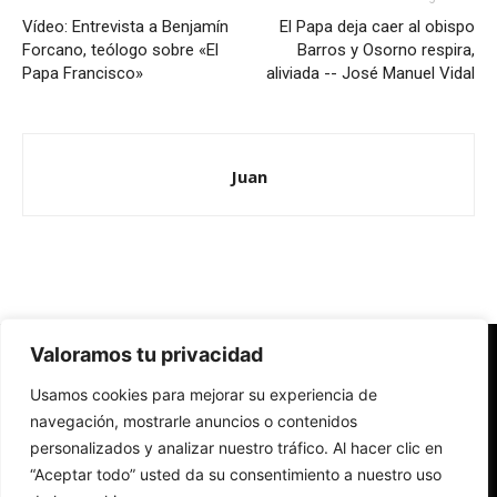
Vídeo: Entrevista a Benjamín
El Papa deja caer al obispo
Forcano, teólogo sobre «El
Barros y Osorno respira,
Papa Francisco»
aliviada -- José Manuel Vidal
Juan
Valoramos tu privacidad
Redes Cristianas
Usamos cookies para mejorar su experiencia de
Una mirada alternativa sobre la Iglesia católica y la sociedad
- Colectivos de Redes Cristianas
navegación, mostrarle anuncios o contenidos
personalizados y analizar nuestro tráfico. Al hacer clic en
“Aceptar todo” usted da su consentimiento a nuestro uso