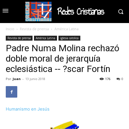
Redes Cristianas
Inicio
Revista de prensa
América Latina
Revista de prensa
América Latina
iglesia catolica
Padre Numa Molina rechazó
doble moral de jerarquía
eclesiástica -- ?scar Fortín
Por
Juan
-
13 junio 2018
176
0
Humanismo en Jesús