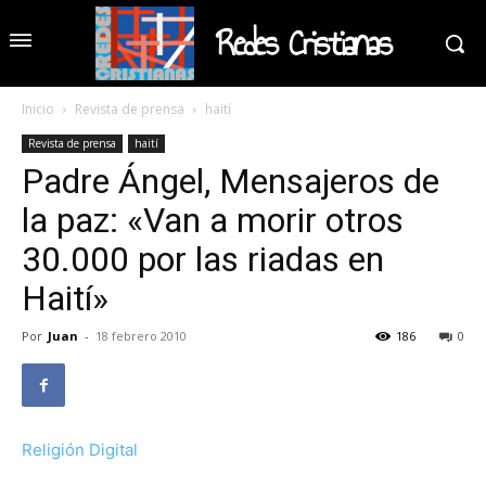
Redes Cristianas
Inicio
Revista de prensa
haití
Revista de prensa
haití
Padre Ángel, Mensajeros de
la paz: «Van a morir otros
30.000 por las riadas en
Haití»
Por
Juan
-
18 febrero 2010
186
0
Religión Digital