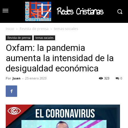
Redes Cristianas
Inicio
Revista de prensa
temas sociales
Revista de prensa
temas sociales
Oxfam: la pandemia
aumenta la intensidad de la
desigualdad económica
Por
Juan
-
25 enero 2023
323
0