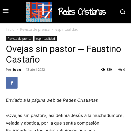
Redes Cristianas
Inicio
Revista de prensa
espiritualidad
Revista de prensa
espiritualidad
Ovejas sin pastor -- Faustino
Castaño
Por
Juan
-
13 abril 2022
339
0
Enviado a la página web de Redes Cristianas
«Ovejas sin pastor», así definía Jesús a la muchedumbre,
vejada y abatida, por la que sentía compasión.
Refiriéndose a los guías religiosos que esa