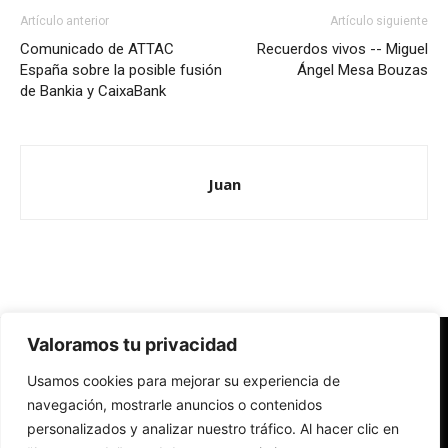
Artículo anterior
Artículo siguiente
Comunicado de ATTAC
Recuerdos vivos -- Miguel
España sobre la posible fusión
Ángel Mesa Bouzas
de Bankia y CaixaBank
Juan
Valoramos tu privacidad
Redes Cristianas
Usamos cookies para mejorar su experiencia de
Una mirada alternativa sobre la Iglesia católica y la sociedad
- Colectivos de Redes Cristianas
navegación, mostrarle anuncios o contenidos
personalizados y analizar nuestro tráfico. Al hacer clic en