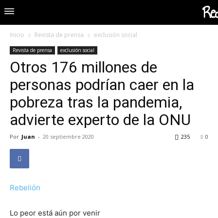
Red
Inicio
Revista de prensa
exclusión social
Revista de prensa
exclusión social
Otros 176 millones de
personas podrían caer en la
pobreza tras la pandemia,
advierte experto de la ONU
Por
Juan
-
20 septiembre 2020
235
0
Rebelión
Lo peor está aún por venir